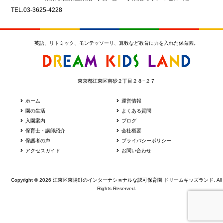
TEL.03-3625-4228
英語、リトミック、モンテッソーリ、算数など教育に力を入れた保育園。
東京都江東区南砂２丁目２８−２７
ホーム
運営情報
園の生活
よくある質問
入園案内
ブログ
保育士・講師紹介
会社概要
保護者の声
プライバシーポリシー
アクセスガイド
お問い合わせ
Copyright © 2026 江東区東陽町のインターナショナルな認可保育園 ドリームキッズランド. All
Rights Reserved.