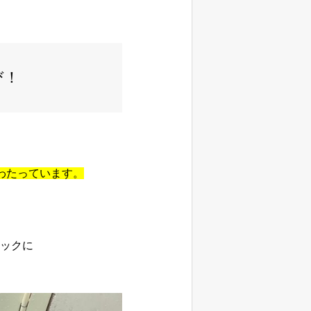
び！
わたっています。
ックに