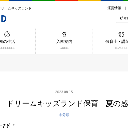
運営情報
ドリームキッズランド
03
保育士・講
入園案内
園の生活
TEACHE
GUIDE
SCHEDULE
2023.08.15
 ドリームキッズランド保育 夏の
未分類
そび！